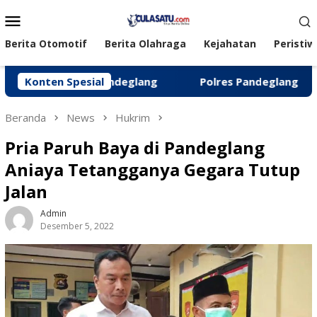
Loncat
Menu
ke
Mobile
konten
Berita Otomotif
Berita Olahraga
Kejahatan
Peristiw
elar di Pandeglang
Konten Spesial
‎Polres Pandeglang Kembalikan Ke
Beranda
News
Hukrim
Pria Paruh Baya di Pandeglang
Aniaya Tetangganya Gegara Tutup
Jalan
Admin
Desember 5, 2022