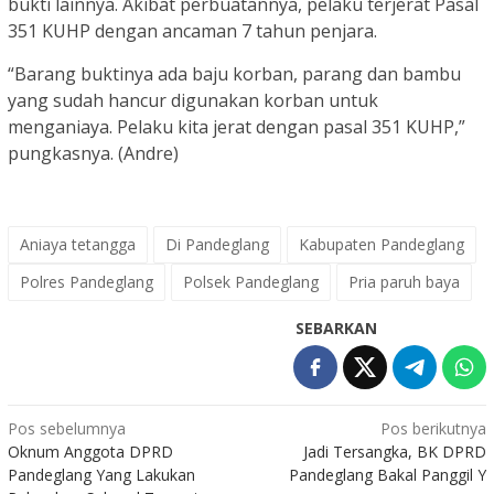
bukti lainnya. Akibat perbuatannya, pelaku terjerat Pasal
351 KUHP dengan ancaman 7 tahun penjara.
“Barang buktinya ada baju korban, parang dan bambu
yang sudah hancur digunakan korban untuk
menganiaya. Pelaku kita jerat dengan pasal 351 KUHP,”
pungkasnya. (Andre)
Aniaya tetangga
Di Pandeglang
Kabupaten Pandeglang
Polres Pandeglang
Polsek Pandeglang
Pria paruh baya
SEBARKAN
Navigasi
Pos sebelumnya
Pos berikutnya
Oknum Anggota DPRD
Jadi Tersangka, BK DPRD
pos
Pandeglang Yang Lakukan
Pandeglang Bakal Panggil Y