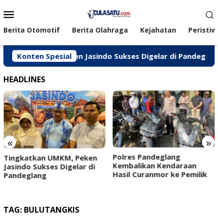
Loncat
Menu
ke
Mobile
konten
Berita Otomotif
Berita Olahraga
Kejahatan
Peristiw
kan UMKM, Peken Jasindo Sukses Digelar di Pandeglang
Konten Spesial
HEADLINES
«
»
‎Polres Pandeglang
Karang Taruna Kabup
ken
Kembalikan Kendaraan
Pandeglang Resmi Dilan
di
Hasil Curanmor ke Pemilik ‎ ‎
Wabup Pandeglang Jad
Ketua
TAG:
BULUTANGKIS