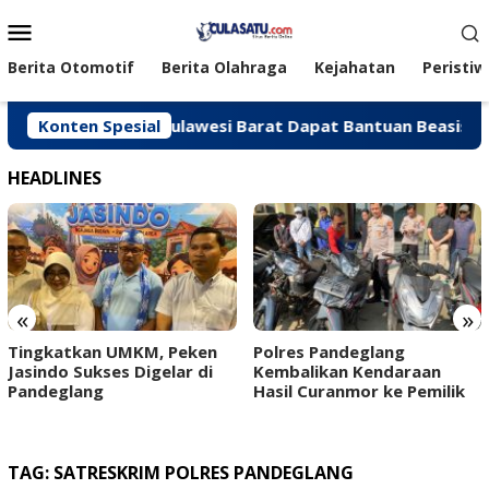
Loncat
Menu
ke
Mobile
konten
Berita Otomotif
Berita Olahraga
Kejahatan
Peristiw
Berprestasi di Sulawesi Barat Dapat Bantuan Beasiswa Dari P
Konten Spesial
HEADLINES
«
»
Tingkatkan UMKM, Peken
‎Polres Pandeglang
Jasindo Sukses Digelar di
Kembalikan Kendaraan
Pandeglang
Hasil Curanmor ke Pemilik ‎ ‎
TAG:
SATRESKRIM POLRES PANDEGLANG