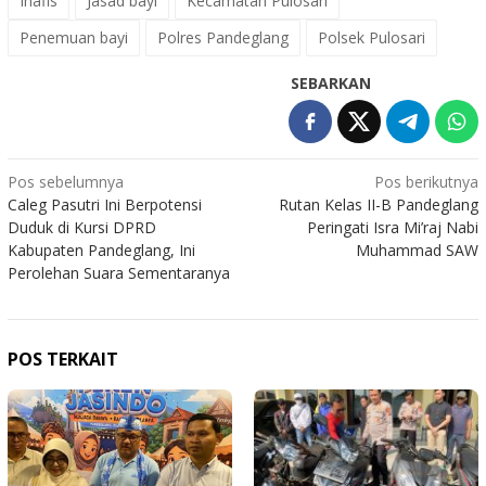
Inafis
Jasad bayi
Kecamatan Pulosari
Penemuan bayi
Polres Pandeglang
Polsek Pulosari
SEBARKAN
Navigasi
Pos sebelumnya
Pos berikutnya
Caleg Pasutri Ini Berpotensi
Rutan Kelas II-B Pandeglang
pos
Duduk di Kursi DPRD
Peringati Isra Mi’raj Nabi
Kabupaten Pandeglang, Ini
Muhammad SAW
Perolehan Suara Sementaranya
POS TERKAIT