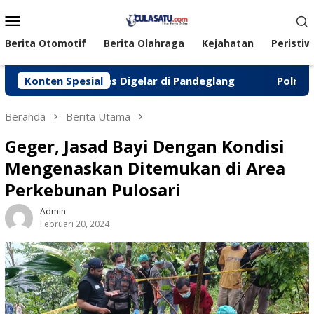
Loncat
Menu
ke
Mobile
konten
Berita Otomotif
Berita Olahraga
Kejahatan
Peristiw
ndo Sukses Digelar di Pandeglang
Konten Spesial
‎Polres Pandeglan
Beranda
Berita Utama
Geger, Jasad Bayi Dengan Kondisi
Mengenaskan Ditemukan di Area
Perkebunan Pulosari
Admin
Februari 20, 2024