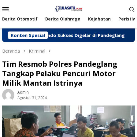
Loncat
Menu
ke
Mobile
konten
Berita Otomotif
Berita Olahraga
Kejahatan
Peristiw
Peken Jasindo Sukses Digelar di Pandeglang
Konten Spesial
‎Polres
Beranda
Kriminal
Tim Resmob Polres Pandeglang
Tangkap Pelaku Pencuri Motor
Milik Mantan Istrinya
Admin
Agustus 31, 2024