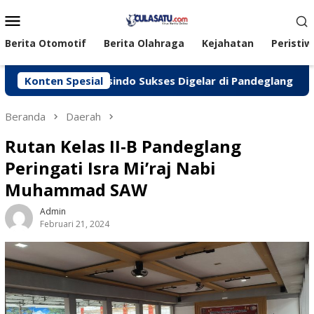
Loncat
Menu
ke
Mobile
konten
Berita Otomotif
Berita Olahraga
Kejahatan
Peristiw
 Peken Jasindo Sukses Digelar di Pandeglang
Konten Spesial
‎Polre
Beranda
Daerah
Rutan Kelas II-B Pandeglang
Peringati Isra Mi’raj Nabi
Muhammad SAW
Admin
Februari 21, 2024