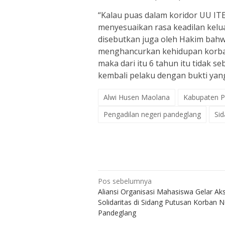
“Kalau puas dalam koridor UU ITE
menyesuaikan rasa keadilan keluar
disebutkan juga oleh Hakim bahwa
menghancurkan kehidupan korban
maka dari itu 6 tahun itu tidak s
kembali pelaku dengan bukti yan
Alwi Husen Maolana
Kabupaten P
Pengadilan negeri pandeglang
Sid
Navigasi
Pos sebelumnya
Aliansi Organisasi Mahasiswa Gelar Aks
pos
Solidaritas di Sidang Putusan Korban N
Pandeglang