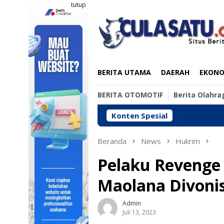
Loncat
tutup
ke
konten
BERITA UTAMA
DAERAH
EKONOM
BERITA OTOMOTIF
Berita Olahra
Konten Spesial
T
Beranda
News
Hukrim
Pelaku Revenge
Maolana Divonis
Admin
Juli 13, 2023