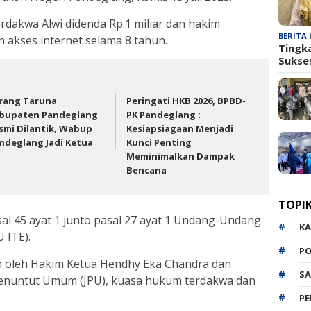
erdakwa Alwi didenda Rp.1 miliar dan hakim
BERITA
akses internet selama 8 tahun.
Tingk
Sukse
rang Taruna
Peringati HKB 2026, BPBD-
bupaten Pandeglang
PK Pandeglang :
smi Dilantik, Wabup
Kesiapsiagaan Menjadi
ndeglang Jadi Ketua
Kunci Penting
Meminimalkan Dampak
Bencana ‎
TOPI
asal 45 ayat 1 junto pasal 27 ayat 1 Undang-Undang
K
 ITE).
P
n oleh Hakim Ketua Hendhy Eka Chandra dan
SA
 Penuntut Umum (JPU), kuasa hukum terdakwa dan
P