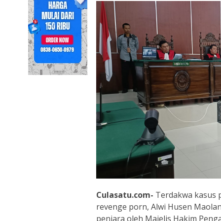
Culasatu.com-
Terdakwa kasus p
revenge porn, Alwi Husen Maolan
penjara oleh Majelis Hakim Penga