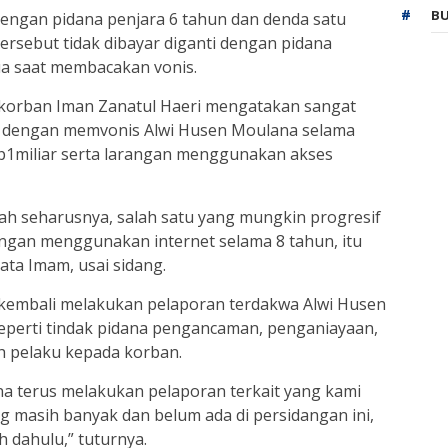
BU
engan pidana penjara 6 tahun dan denda satu
tersebut tidak dibayar diganti dengan pidana
ua saat membacakan vonis.
 korban Iman Zanatul Haeri mengatakan sangat
ng dengan memvonis Alwi Husen Moulana selama
p1miliar serta larangan menggunakan akses
ah seharusnya, salah satu yang mungkin progresif
gan menggunakan internet selama 8 tahun, itu
kata Imam, usai sidang.
 kembali melakukan pelaporan terdakwa Alwi Husen
seperti tindak pidana pengancaman, penganiayaan,
h pelaku kepada korban.
ana terus melakukan pelaporan terkait yang kami
g masih banyak dan belum ada di persidangan ini,
h dahulu,” tuturnya.