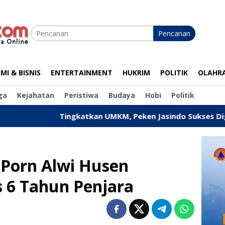
Pencarian
I & BISNIS
ENTERTAINMENT
HUKRIM
POLITIK
OLAHR
ga
Kejahatan
Peristiwa
Budaya
Hobi
Politik
ingkatkan UMKM, Peken Jasindo Sukses Digelar di Pandegla
 Porn Alwi Husen
 6 Tahun Penjara