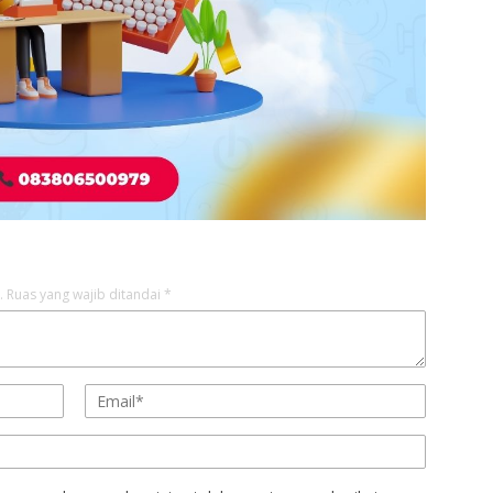
.
Ruas yang wajib ditandai
*