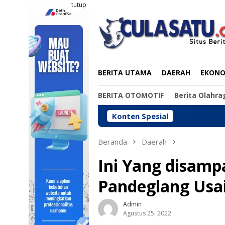
Loncat
tutup
ke
konten
BERITA UTAMA
DAERAH
EKONOM
BERITA OTOMOTIF
Berita Olahra
Konten Spesial
Beranda
Daerah
Ini Yang disamp
Pandeglang Usai
Admin
Agustus 25, 2022