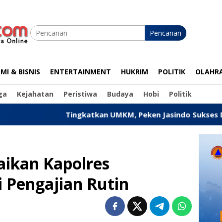
Pencarian
I & BISNIS
ENTERTAINMENT
HUKRIM
POLITIK
OLAHR
ga
Kejahatan
Peristiwa
Budaya
Hobi
Politik
Tingkatkan UMKM, Peken Jasindo Sukses Digelar di Pande
aikan Kapolres
 Pengajian Rutin