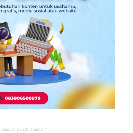
.
Ruas yang wajib ditandai
*