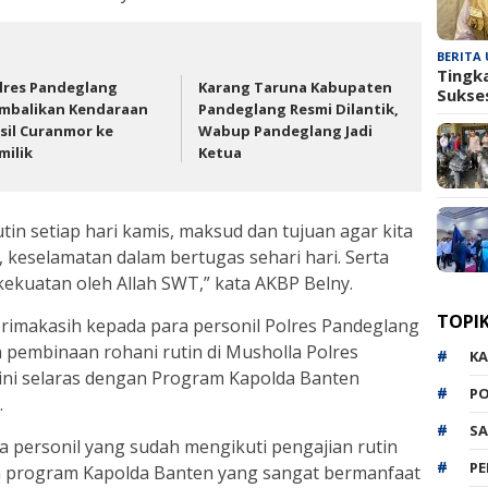
BERITA
Tingk
olres Pandeglang
Karang Taruna Kabupaten
Sukse
mbalikan Kendaraan
Pandeglang Resmi Dilantik,
sil Curanmor ke
Wabup Pandeglang Jadi
ilik ‎ ‎
Ketua
utin setiap hari kamis, maksud dan tujuan agar kita
 keselamatan dalam bertugas sehari hari. Serta
 kekuatan oleh Allah SWT,” kata AKBP Belny.
TOPI
rimakasih kepada para personil Polres Pandeglang
 pembinaan rohani rutin di Musholla Polres
K
 ini selaras dengan Program Kapolda Banten
P
.
SA
a personil yang sudah mengikuti pengajian rutin
P
kan program Kapolda Banten yang sangat bermanfaat