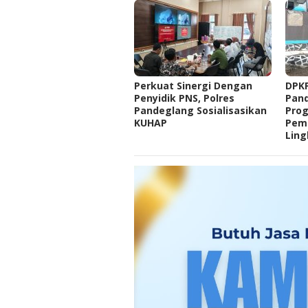
Perkuat Sinergi Dengan
DPK
Penyidik PNS, Polres
Pand
Pandeglang Sosialisasikan
Pro
KUHAP
Pem
Lin