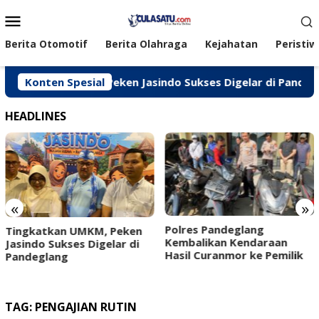
Loncat
Menu
ke
Mobile
konten
Berita Otomotif
Berita Olahraga
Kejahatan
Peristiw
katkan UMKM, Peken Jasindo Sukses Digelar di Pandeglang
Konten Spesial
HEADLINES
«
»
‎Polres Pandeglang
Karang Taruna Kabup
ken
Kembalikan Kendaraan
Pandeglang Resmi Dilan
di
Hasil Curanmor ke Pemilik ‎ ‎
Wabup Pandeglang Jad
Ketua
TAG:
PENGAJIAN RUTIN