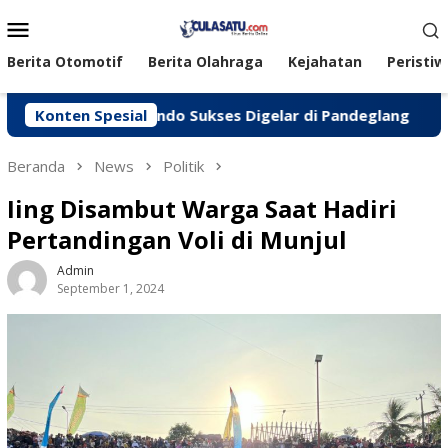
Loncat
Menu
ke
Mobile
konten
Berita Otomotif
Berita Olahraga
Kejahatan
Peristiw
eken Jasindo Sukses Digelar di Pandeglang
Konten Spesial
‎Polres
Beranda
News
Politik
Iing Disambut Warga Saat Hadiri
Pertandingan Voli di Munjul
Admin
September 1, 2024