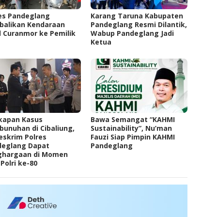
res Pandeglang
Karang Taruna Kabupaten
balikan Kendaraan
Pandeglang Resmi Dilantik,
l Curanmor ke Pemilik ‎ ‎
Wabup Pandeglang Jadi
Ketua
kapan Kasus
Bawa Semangat “KAHMI
unuhan di Cibaliung,
Sustainability”, Nu’man
eskrim Polres
Fauzi Siap Pimpin KAHMI
deglang Dapat
Pandeglang
ghargaan di Momen
Polri ke-80