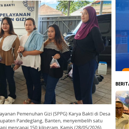
BERI
ayanan Pemenuhan Gizi (SPPG) Karya Bakti di Desa
bupaten Pandeglang, Banten, menyembelih satu
pi mencapai 150 kilogram, Kamis (28/05/2026).