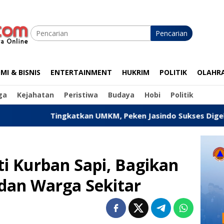
Pencarian
I & BISNIS
ENTERTAINMENT
HUKRIM
POLITIK
OLAHR
ga
Kejahatan
Peristiwa
Budaya
Hobi
Politik
katkan UMKM, Peken Jasindo Sukses Digelar di Pandeglang
i Kurban Sapi, Bagikan
dan Warga Sekitar