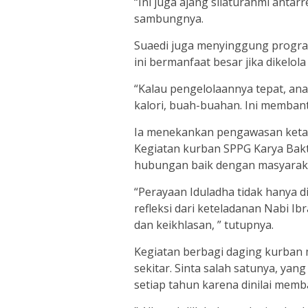
“Ini juga ajang silaturahmi anta
sambungnya.
Suaedi juga menyinggung program
ini bermanfaat besar jika dikelol
“Kalau pengelolaannya tepat, ana
kalori, buah-buahan. Ini memban
Ia menekankan pengawasan ketat 
Kegiatan kurban SPPG Karya Bakt
hubungan baik dengan masyarak
“Perayaan Iduladha tidak hanya 
refleksi dari keteladanan Nabi I
dan keikhlasan, ” tutupnya.
Kegiatan berbagi daging kurban 
sekitar. Sinta salah satunya, ya
setiap tahun karena dinilai me