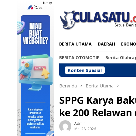
Loncat
tutup
ke
konten
BERITA UTAMA
DAERAH
EKONOM
BERITA OTOMOTIF
Berita Olahra
Konten Spesial
Ting
Beranda
Berita Utama
SPPG Karya Bakt
ke 200 Relawan 
Admin
Mei 28, 2026