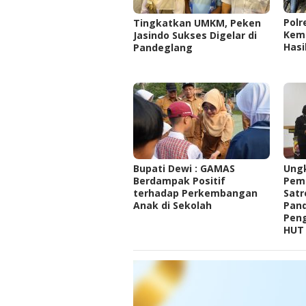
‎Pol
Tingkatkan UMKM, Peken
Kem
Jasindo Sukses Digelar di
Hasi
Pandeglang
Bupati Dewi : GAMAS
‎Ung
Berdampak Positif
Pemb
terhadap Perkembangan
Satr
Anak di Sekolah
Pan
Pen
HUT 