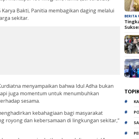
G Karya Bakti, Panitia membagikan daging melalui
BERITA
rga sekitar.
Tingk
Sukse
 Kurdiatna menyampaikan bahwa Idul Adha bukan
TOPI
tetapi juga momentum untuk menumbuhkan
 terhadap sesama.
K
P
n menghadirkan kebahagiaan bagi masyarakat
ng royong dan kebersamaan di lingkungan sekitar,”
SA
P