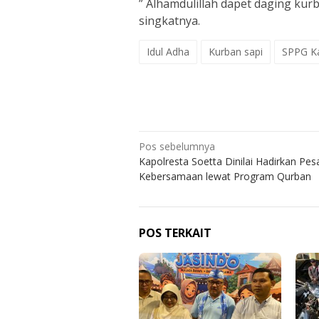
” Alhamdulillah dapet daging ku
singkatnya.
Idul Adha
Kurban sapi
SPPG Ka
Navigasi
Pos sebelumnya
Kapolresta Soetta Dinilai Hadirkan Pes
pos
Kebersamaan lewat Program Qurban
POS TERKAIT