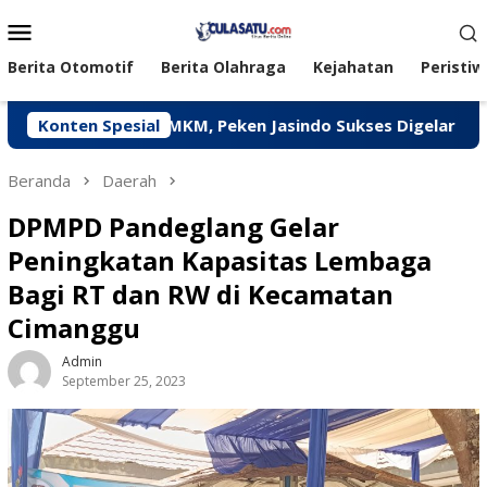
Loncat
Menu
ke
Mobile
konten
Berita Otomotif
Berita Olahraga
Kejahatan
Peristiw
ngkatkan UMKM, Peken Jasindo Sukses Digelar di Pandegla
Konten Spesial
Beranda
Daerah
DPMPD Pandeglang Gelar
Peningkatan Kapasitas Lembaga
Bagi RT dan RW di Kecamatan
Cimanggu
Admin
September 25, 2023