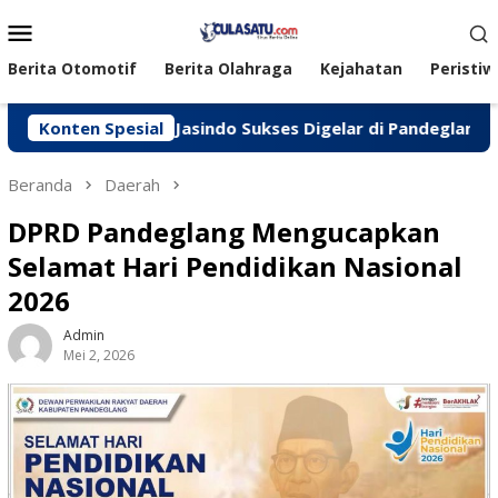
Loncat
Menu
ke
Mobile
konten
Berita Otomotif
Berita Olahraga
Kejahatan
Peristiw
KM, Peken Jasindo Sukses Digelar di Pandeglang
Konten Spesial
‎Po
Beranda
Daerah
DPRD Pandeglang Mengucapkan
Selamat Hari Pendidikan Nasional
2026
Admin
Mei 2, 2026