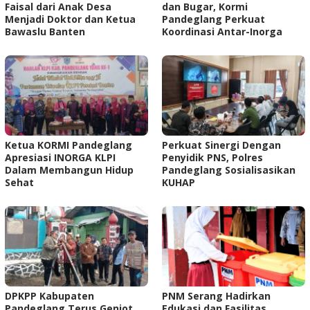
Faisal dari Anak Desa
dan Bugar, Kormi
Menjadi Doktor dan Ketua
Pandeglang Perkuat
Bawaslu Banten
Koordinasi Antar-Inorga
Ketua KORMI Pandeglang
Perkuat Sinergi Dengan
Apresiasi INORGA KLPI
Penyidik PNS, Polres
Dalam Membangun Hidup
Pandeglang Sosialisasikan
Sehat
KUHAP
DPKPP Kabupaten
PNM Serang Hadirkan
Pandeglang Terus Genjot
Edukasi dan Fasilitas