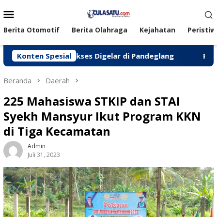
Loncat
Menu
ke
Mobile
konten
Berita Otomotif
Berita Olahraga
Kejahatan
Peristiw
asindo Sukses Digelar di Pandeglang
Konten Spesial
‎Polres Pandeg
Beranda
Daerah
225 Mahasiswa STKIP dan STAI
Syekh Mansyur Ikut Program KKN
di Tiga Kecamatan
Admin
Juli 31, 2023