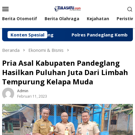
Loncat
Menu
ke
Mobile
konten
Berita Otomotif
Berita Olahraga
Kejahatan
Peristiw
di Pandeglang
Konten Spesial
‎Polres Pandeglang Kembalikan Kendaraa
Beranda
Ekonomi & Bisnis
Pria Asal Kabupaten Pandeglang
Hasilkan Puluhan Juta Dari Limbah
Tempurung Kelapa Muda
Admin
Februari 11, 2023