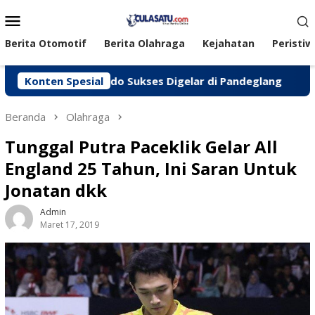
Loncat
Menu
ke
Mobile
konten
Berita Otomotif
Berita Olahraga
Kejahatan
Peristiw
eken Jasindo Sukses Digelar di Pandeglang
Konten Spesial
‎Polres
Beranda
Olahraga
Tunggal Putra Paceklik Gelar All
England 25 Tahun, Ini Saran Untuk
Jonatan dkk
Admin
Maret 17, 2019