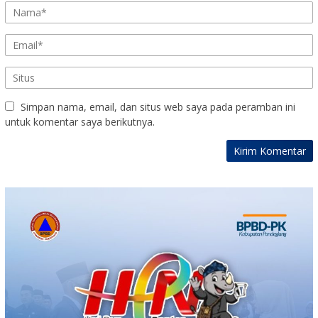
Simpan nama, email, dan situs web saya pada peramban ini
untuk komentar saya berikutnya.