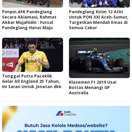
Pimpin AFK Pandeglang
Pandeglang Kirim 12 Atlit
Secara Aklamasi, Rahmat
Untuk PON XXI Aceh-Sumut,
Akbar Mujahidin : Futsal
Targetkan Mendali Emas di
Pandeglang Harus Maju
Semua Cabor
Tunggal Putra Paceklik
Gelar All England 25 Tahun,
Klasemen F1 2019 Usai
Ini Saran Untuk Jonatan dkk
Bottas Menangi GP
Australia