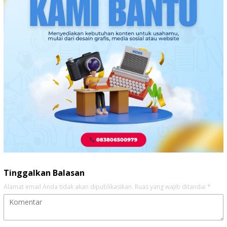
Tinggalkan Balasan
Alamat email Anda tidak akan dipublikasikan.
Ruas yang wajib ditandai
*