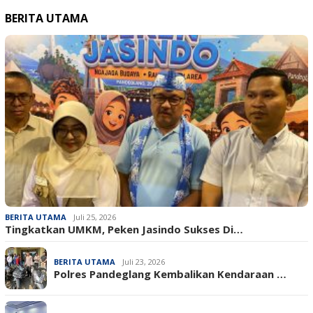
BERITA UTAMA
BERITA UTAMA
Juli 25, 2026
Tingkatkan UMKM, Peken Jasindo Sukses Di…
BERITA UTAMA
Juli 23, 2026
‎Polres Pandeglang Kembalikan Kendaraan …