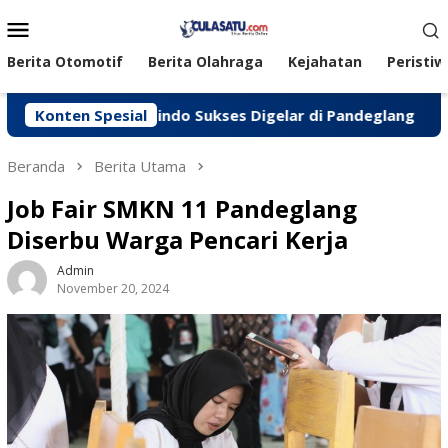
Loncat
Menu
ke
Mobile
konten
Berita Otomotif
Berita Olahraga
Kejahatan
Peristiw
Peken Jasindo Sukses Digelar di Pandeglang
Konten Spesial
‎Polres
Beranda
Berita Utama
Job Fair SMKN 11 Pandeglang
Diserbu Warga Pencari Kerja
Admin
November 20, 2024