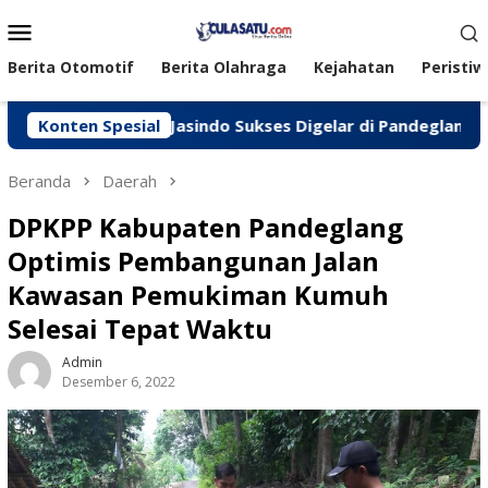
Loncat
Menu
ke
Mobile
konten
Berita Otomotif
Berita Olahraga
Kejahatan
Peristiw
, Peken Jasindo Sukses Digelar di Pandeglang
Konten Spesial
‎Pol
Beranda
Daerah
DPKPP Kabupaten Pandeglang
Optimis Pembangunan Jalan
Kawasan Pemukiman Kumuh
Selesai Tepat Waktu
Admin
Desember 6, 2022