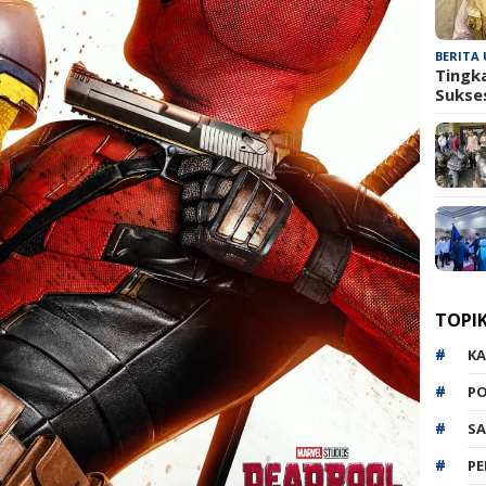
BERITA
Tingk
Sukse
TOPI
K
P
SA
P