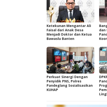
Ketekunan Mengantar Ali
Ban
Faisal dari Anak Desa
dan 
Menjadi Doktor dan Ketua
Pan
Bawaslu Banten
Koor
Perkuat Sinergi Dengan
DPK
Penyidik PNS, Polres
Pand
Pandeglang Sosialisasikan
Pro
KUHAP
Pem
Lin