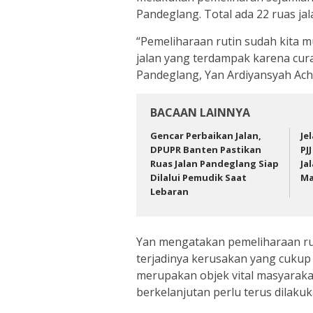
Pandeglang. Total ada 22 ruas ja
“Pemeliharaan rutin sudah kita 
jalan yang terdampak karena cura
Pandeglang, Yan Ardiyansyah Achm
BACAAN LAINNYA
Gencar Perbaikan Jalan,
Je
DPUPR Banten Pastikan
PJ
Ruas Jalan Pandeglang Siap
Ja
Dilalui Pemudik Saat
Ma
Lebaran
Yan mengatakan pemeliharaan ru
terjadinya kerusakan yang cukup
merupakan objek vital masyaraka
berkelanjutan perlu terus dilaku