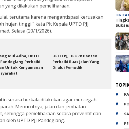
lan yang dilakukan pemeliharaan.
BERITA
mulai, terutama karena mengantispasi kerusakan
Tingk
h hujan tinggi,” kata Plt Kepala UPTD PJJ
Sukse
ad, Selasa (20/1/2026).
lang Idul Adha, UPTD
UPTD PJJ DPUPR Banten
J Pandeglang Perbaiki
Perbaiki Ruas Jalan Yang
lan Untuk Kenyamanan
Dilalui Pemudik
syarakat
TOPI
K
tin secara berkala dilakukan agar mencegah
P
 parah. Menurutnya, jalan dan jembatan
t, sehingga pemeliharaan secara preventif dan
SA
kan oleh UPTD PJJ Pandeglang.
P