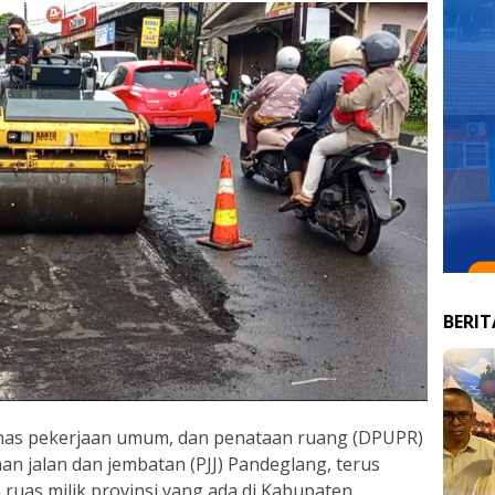
BERI
nas pekerjaan umum, dan penataan ruang (DPUPR)
n jalan dan jembatan (PJJ) Pandeglang, terus
ruas milik provinsi yang ada di Kabupaten