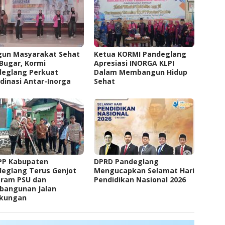
gun Masyarakat Sehat
Ketua KORMI Pandeglang
Bugar, Kormi
Apresiasi INORGA KLPI
deglang Perkuat
Dalam Membangun Hidup
dinasi Antar-Inorga
Sehat
PP Kabupaten
DPRD Pandeglang
eglang Terus Genjot
Mengucapkan Selamat Hari
gram PSU dan
Pendidikan Nasional 2026
bangunan Jalan
gkungan