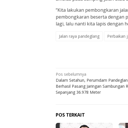
“Kita lakukan pembongkaran jalan 
pembongkaran beserta dengan pe
lagi, lalu nanti kita lapis dengan 
Jalan raya pandeglang
Perbaikan j
Navigasi
Pos sebelumnya
Dalam Setahun, Perumdam Pandeglan
pos
Berhasil Pasang Jaringan Sambungan
Sepanjang 36.978 Meter
POS TERKAIT