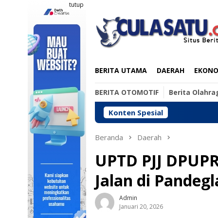
Loncat
tutup
ke
konten
BERITA UTAMA
DAERAH
EKONOM
BERITA OTOMOTIF
Berita Olahra
Konten Spesial
Beranda
Daerah
UPTD PJJ DPUPR
Jalan di Pandeg
Admin
Januari 20, 2026