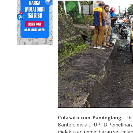
Culasatu.com_Pandeglang
– Di
Banten, melalui UPTD Pemeliharaa
melakukan pemeliharan sejumlah 