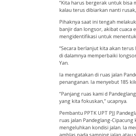
“Kita harus bergerak untuk bisa
kalau terus dibiarkan nanti rusak
Pihaknya saat ini tengah melak
banjir dan longsor, akibat cuaca
mengidentifikasi untuk menentu
“Secara berlanjut kita akan terus
di dalamnya memperbaiki longsoran
Yan.
Ia mengatakan di ruas jalan Pand
penanganan. Ia menyebut 185 kilo
“Panjang ruas kami d Pandeglang 18
yang kita fokuskan,” ucapnya.
Pembantu PPTK UPT PJJ Pandegl
ruas jalan Pandeglang-Cipacung 
mengeluhkan kondisi jalan. Ia m
amblas pada samping jalan atau sl