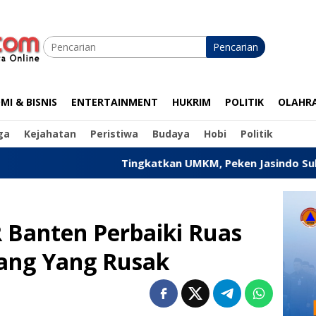
Pencarian
I & BISNIS
ENTERTAINMENT
HUKRIM
POLITIK
OLAHR
ga
Kejahatan
Peristiwa
Budaya
Hobi
Politik
Tingkatkan UMKM, Peken Jasindo Sukses Digelar di P
 Banten Perbaiki Ruas
lang Yang Rusak