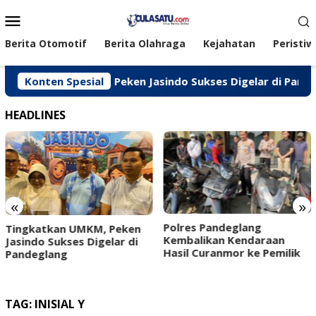
Loncat
Menu
ke
Mobile
konten
Berita Otomotif
Berita Olahraga
Kejahatan
Peristiw
ngkatkan UMKM, Peken Jasindo Sukses Digelar di Pandeglan
Konten Spesial
HEADLINES
«
»
‎Polres Pandeglang
Tingkatkan UMKM, Peken
Kembalikan Kendaraan
Jasindo Sukses Digelar di
Hasil Curanmor ke Pemilik ‎ ‎
Pandeglang
TAG:
INISIAL Y