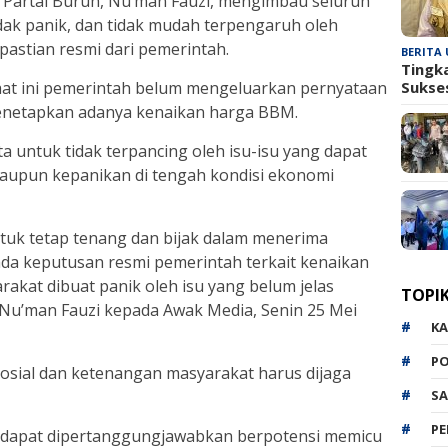
 Partai Buruh, Nu’man Fauzi, mengimbau seluruh
dak panik, dan tidak mudah terpengaruh oleh
pastian resmi dari pemerintah.
BERITA
Tingk
Sukse
aat ini pemerintah belum mengeluarkan pernyataan
enetapkan adanya kenaikan harga BBM.
a untuk tidak terpancing oleh isu-isu yang dapat
aupun kepanikan di tengah kondisi ekonomi
uk tetap tenang dan bijak dalam menerima
 ada keputusan resmi pemerintah terkait kenaikan
akat dibuat panik oleh isu yang belum jelas
TOPI
Nu’man Fauzi kepada Awak Media, Senin 25 Mei
K
P
sosial dan ketenangan masyarakat harus dijaga
SA
P
k dapat dipertanggungjawabkan berpotensi memicu