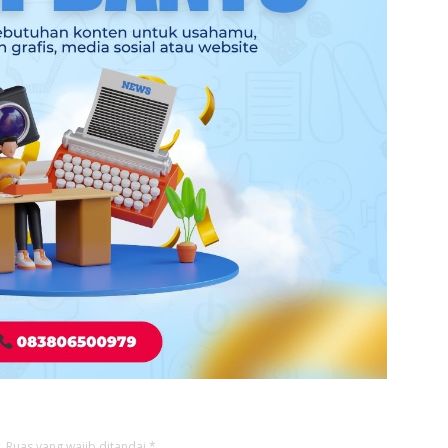
.
Ruas yang wajib ditandai
*