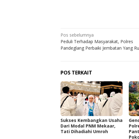
Navigasi
Pos sebelumnya
Peduli Terhadap Masyarakat, Polres
pos
Pandeglang Perbaiki Jembatan Yang R
POS TERKAIT
Sukses Kembangkan Usaha
‎Gen
Dari Modal PNM Mekaar,
Polr
Tati Dihadiahi Umroh
Pan
Pok