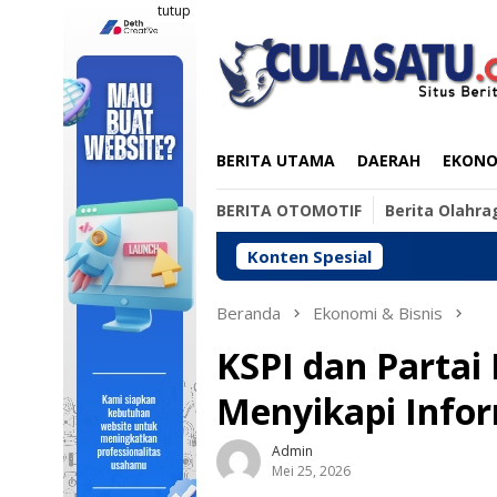
Loncat
tutup
ke
konten
BERITA UTAMA
DAERAH
EKONOM
BERITA OTOMOTIF
Berita Olahra
Konten Spesial
Ti
Beranda
Ekonomi & Bisnis
KSPI dan Partai 
Menyikapi Info
Admin
Mei 25, 2026