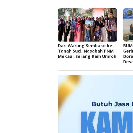
Dari Warung Sembako ke
BUMD
Tanah Suci, Nasabah PNM
Geri
Mekaar Serang Raih Umroh
Dor
Des