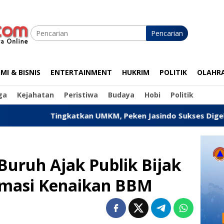
Pencarian
I & BISNIS
ENTERTAINMENT
HUKRIM
POLITIK
OLAHR
ga
Kejahatan
Peristiwa
Budaya
Hobi
Politik
ngkatkan UMKM, Peken Jasindo Sukses Digelar di Pandegla
Buruh Ajak Publik Bijak
rmasi Kenaikan BBM