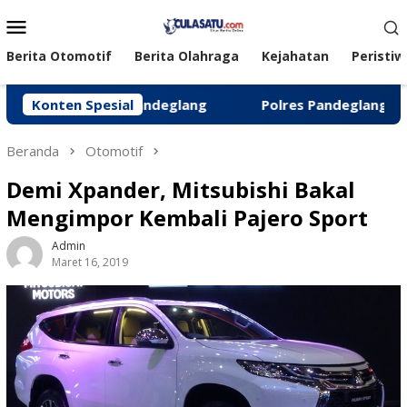
Loncat
Menu
ke
Mobile
konten
Berita Otomotif
Berita Olahraga
Kejahatan
Peristiw
gelar di Pandeglang
Konten Spesial
‎Polres Pandeglang Kembalikan K
Beranda
Otomotif
Demi Xpander, Mitsubishi Bakal
Mengimpor Kembali Pajero Sport
Admin
Maret 16, 2019